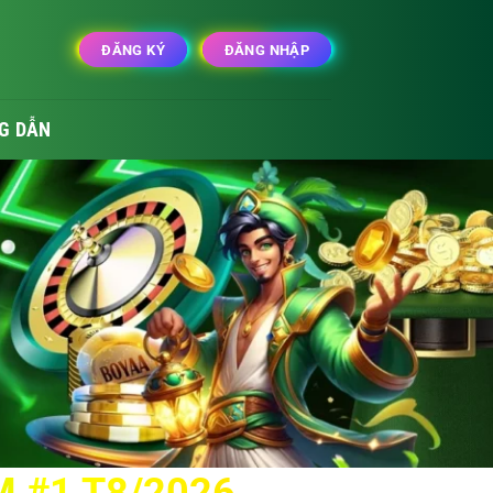
ĐĂNG KÝ
ĐĂNG NHẬP
G DẪN