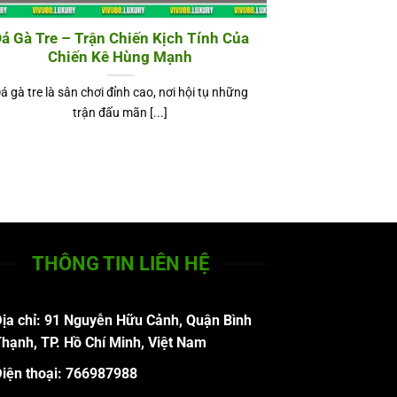
á Gà Tre – Trận Chiến Kịch Tính Của
Chiến Kê Hùng Mạnh
á gà tre là sân chơi đỉnh cao, nơi hội tụ những
trận đấu mãn [...]
THÔNG TIN LIÊN HỆ
ịa chỉ:
91 Nguyễn Hữu Cảnh, Quận Bình
hạnh, TP. Hồ Chí Minh, Việt Nam
iện thoại:
766987988