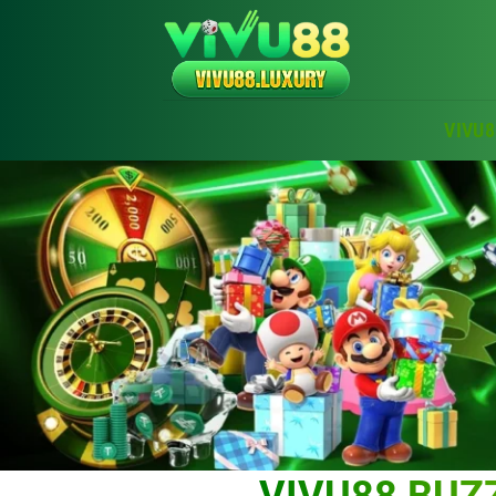
Bỏ
qua
nội
dung
VIVU8