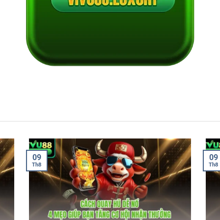
09
09
Th8
Th8