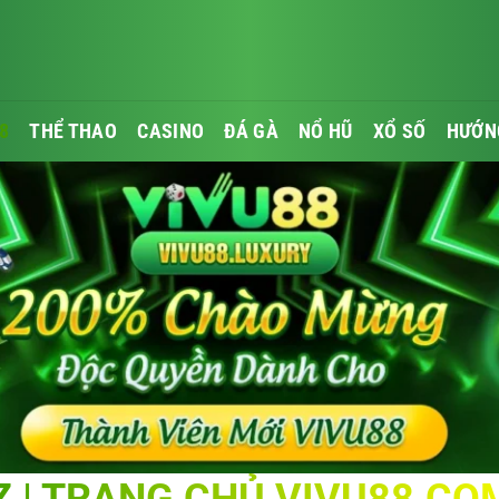
8
THỂ THAO
CASINO
ĐÁ GÀ
NỔ HŨ
XỔ SỐ
HƯỚN